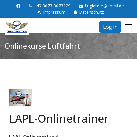
+49 8073 8073129
fluglehrer@email.de
Impressum
Datenschutz
Log in
Onlinekurse Luftfahrt
LAPL-Onlinetrainer