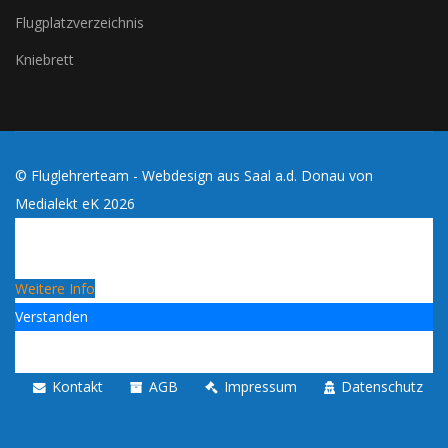
Flugplatzverzeichnis
Kniebrett
© Fluglehrerteam - Webdesign aus Saal a.d. Donau von
Medialekt eK
2026
Cookies erleichtern die Bereitstellung dieses Blogs. Mit
der Nutzung dieses Blogs erklärst du dich damit
einverstanden, dass Cookies verwendet werden!
Weitere Info
Verstanden
Kontakt
AGB
Impressum
Datenschutz