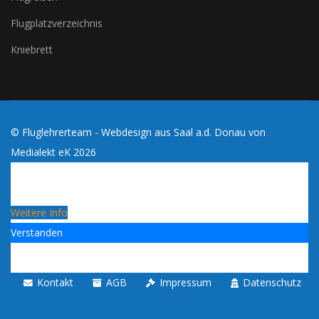
Flugplatzverzeichnis
Kniebrett
© Fluglehrerteam - Webdesign aus Saal a.d. Donau von
Medialekt eK
2026
Cookies erleichtern die Bereitstellung dieses Blogs. Mit
der Nutzung dieses Blogs erklärst du dich damit
einverstanden, dass Cookies verwendet werden!
Weitere Info
Verstanden
Kontakt
AGB
Impressum
Datenschutz