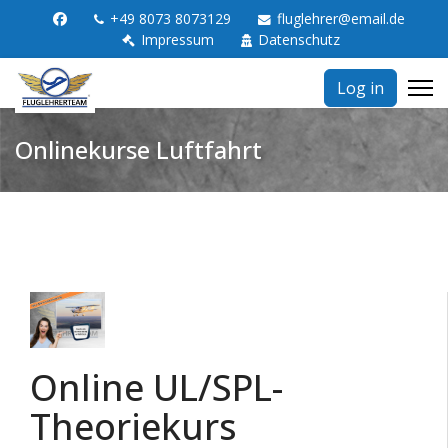
+49 8073 8073129
fluglehrer@email.de
Impressum
Datenschutz
Log in
Onlinekurse Luftfahrt
Online UL/SPL-
Theoriekurs