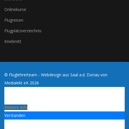
Onlinekurse
Flugreisen
Flugplatzverzeichnis
Kniebrett
© Fluglehrerteam - Webdesign aus Saal a.d. Donau von
Medialekt eK
2026
Cookies erleichtern die Bereitstellung dieses Blogs. Mit
der Nutzung dieses Blogs erklärst du dich damit
einverstanden, dass Cookies verwendet werden!
Weitere Info
Verstanden