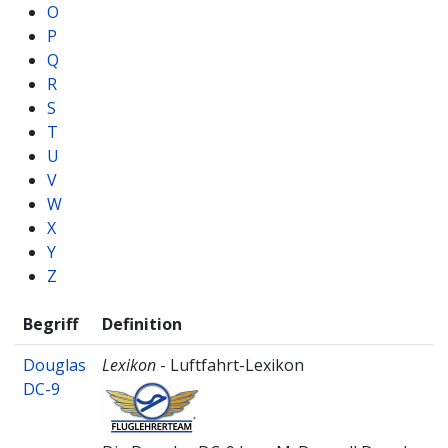
O
P
Q
R
S
T
U
V
W
X
Y
Z
Begriff
Definition
Douglas
Lexikon
- Luftfahrt-Lexikon
DC-9