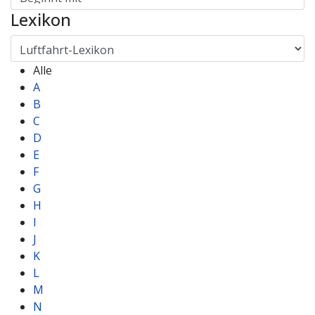
Lexikon
Alle
A
B
C
D
E
F
G
H
I
J
K
L
M
N