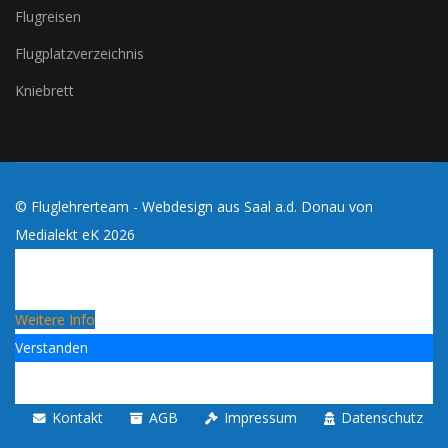
Flugreisen
Flugplatzverzeichnis
Kniebrett
© Fluglehrerteam - Webdesign aus Saal a.d. Donau von
Medialekt eK
2026
Cookies erleichtern die Bereitstellung dieses Blogs. Mit
der Nutzung dieses Blogs erklärst du dich damit
einverstanden, dass Cookies verwendet werden!
Weitere Info
Verstanden
Kontakt
AGB
Impressum
Datenschutz