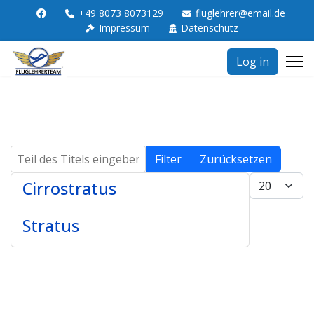
+49 8073 8073129
fluglehrer@email.de
Impressum
Datenschutz
Log in
Teil des Titels eingeben
Filter
Zurücksetzen
Anzeige #
Cirrostratus
Stratus