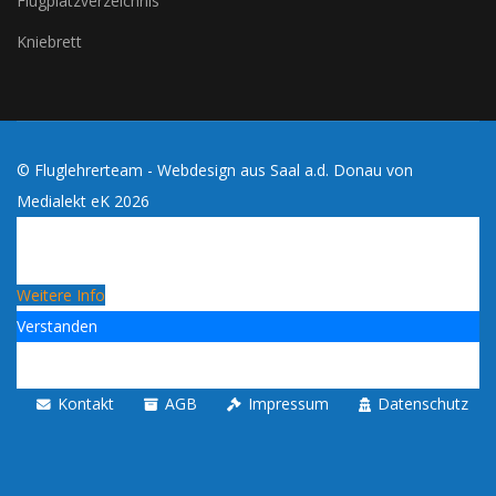
Flugplatzverzeichnis
Kniebrett
© Fluglehrerteam - Webdesign aus Saal a.d. Donau von
Medialekt eK
2026
Cookies erleichtern die Bereitstellung dieses Blogs. Mit
der Nutzung dieses Blogs erklärst du dich damit
einverstanden, dass Cookies verwendet werden!
Weitere Info
Verstanden
Kontakt
AGB
Impressum
Datenschutz