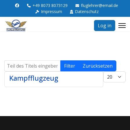
+49 8073 8073129
fluglehrer@email.de
Impressum
Datenschutz
Log in
Teil des Titels eingeben
Filter
Zurücksetzen
Anzeige #
Kampfflugzeug