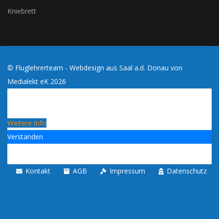
Kniebrett
© Fluglehrerteam - Webdesign aus Saal a.d. Donau von
Medialekt eK
2026
Cookies erleichtern die Bereitstellung dieses Blogs. Mit
der Nutzung dieses Blogs erklärst du dich damit
einverstanden, dass Cookies verwendet werden!
Weitere Info
Verstanden
Kontakt
AGB
Impressum
Datenschutz