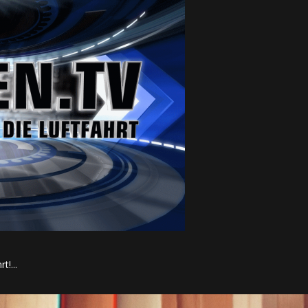
t!...