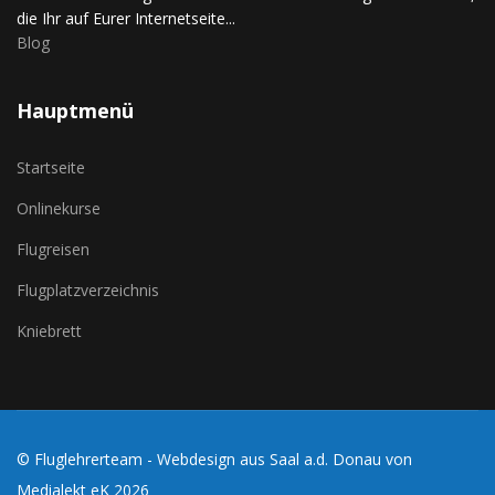
die Ihr auf Eurer Internetseite...
Blog
Hauptmenü
Startseite
Onlinekurse
Flugreisen
Flugplatzverzeichnis
Kniebrett
© Fluglehrerteam - Webdesign aus Saal a.d. Donau von
Medialekt eK
2026