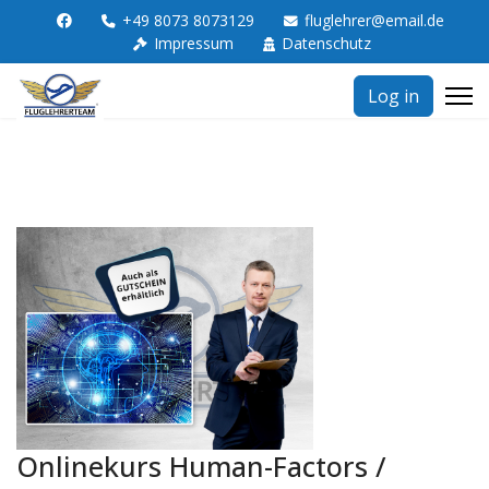
+49 8073 8073129
fluglehrer@email.de
Impressum
Datenschutz
Log in
Onlinekurs Human-Factors /