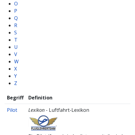
O
P
Q
R
S
T
U
V
W
X
Y
Z
Begriff
Definition
Pilot
Lexikon
- Luftfahrt-Lexikon