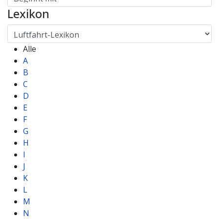
Lexikon
Alle
A
B
C
D
E
F
G
H
I
J
K
L
M
N