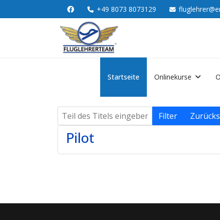
+49 8073 8073129
fluglehrer@e
Startseite
Onlinekurse
O
Teil des Titels eingeben
Filter
Zurücks
Pilot