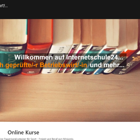
t!...