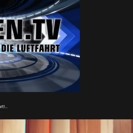
t!...