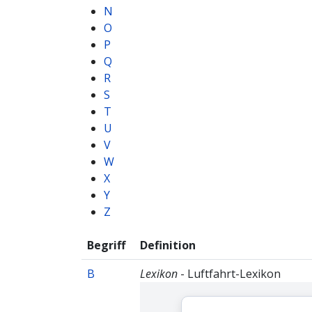
N
O
P
Q
R
S
T
U
V
W
X
Y
Z
Begriff
Definition
B
Lexikon
- Luftfahrt-Lexikon