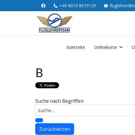
+49 8073 8073129
fluglehrer@e
Startseite
Onlinekurse
O
B
Suche nach Begriffen