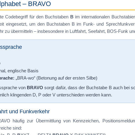
ralphabet – BRAVO
gte Codebegriff für den Buchstaben
B
im internationalen Buchstabi
weit eingesetzt, um den Buchstaben B im Funk- und Sprechfunkverke
 zu übermitteln – insbesondere in Luftfahrt, Seefahrt, BOS-Funk und
ssprache
O
nal, englische Basis
rache:
„BRA-wo“ (Betonung auf der ersten Silbe)
ussprache von
BRAVO
sorgt dafür, dass der Buchstabe B auch bei sc
nlich klingenden D, P oder V unterschieden werden kann.
ahrt und Funkverkehr
BRAVO häufig zur Übermittlung von Kennzeichen, Positionsmeldu
eiche sind: