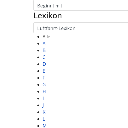
Lexikon
Alle
A
B
C
D
E
F
G
H
I
J
K
L
M