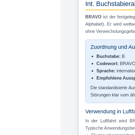
Int. Buchstabie
BRAVO
ist der festgele
Alphabet). Er wird welt
ohne Verwechslungsgefahr
Zuordnung und Au
Buchstabe:
B
Codewort:
BRAV
Sprache:
internatio
Empfohlene Aussp
Die standardisierte A
Störungen klar vom äh
Verwendung in Luftf
In der Luftfahrt wird 
Typische Anwendungsber