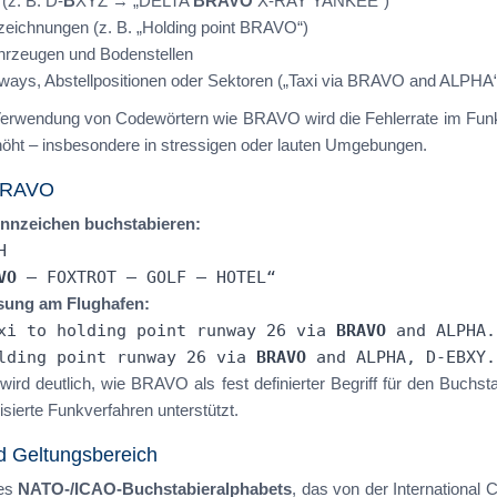
(z. B. D-
B
XYZ → „DELTA
BRAVO
X-RAY YANKEE“)
ezeichnungen (z. B. „Holding point BRAVO“)
ahrzeugen und Bodenstellen
ways, Abstellpositionen oder Sektoren („Taxi via BRAVO and ALPHA
erwendung von Codewörtern wie BRAVO wird die Fehlerrate im Funk de
öht – insbesondere in stressigen oder lauten Umgebungen.
 BRAVO
ennzeichen buchstabieren:
H
VO
– FOXTROT – GOLF – HOTEL“
isung am Flughafen:
axi to holding point runway 26 via
BRAVO
and ALPHA.
olding point runway 26 via
BRAVO
and ALPHA, D-EBXY.
wird deutlich, wie BRAVO als fest definierter Begriff für den Buch
isierte Funkverfahren unterstützt.
d Geltungsbereich
des
NATO-/ICAO-Buchstabieralphabets
, das von der International 