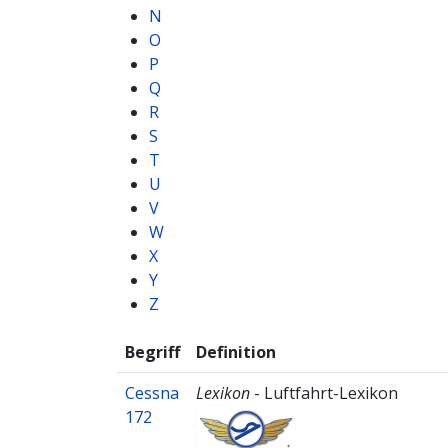
N
O
P
Q
R
S
T
U
V
W
X
Y
Z
Begriff
Definition
Cessna
Lexikon
- Luftfahrt-Lexikon
172