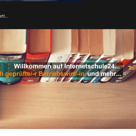
t!...