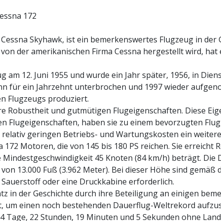
Cessna Skyhawk, ist ein bemerkenswertes Flugzeug in der Ges
von der amerikanischen Firma Cessna hergestellt wird, hat 
g am 12. Juni 1955 und wurde ein Jahr später, 1956, in Dienst
dann für ein Jahrzehnt unterbrochen und 1997 wieder aufge
n Flugzeugs produziert.
hre Robustheit und gutmütigen Flugeigenschaften. Diese Eig
n Flugeigenschaften, haben sie zu einem bevorzugten Flugz
relativ geringen Betriebs- und Wartungskosten ein weiterer 
 172 Motoren, die von 145 bis 180 PS reichen. Sie erreicht 
 Mindestgeschwindigkeit 45 Knoten (84 km/h) beträgt. Die Di
von 13.000 Fuß (3.962 Meter). Bei dieser Höhe sind gemäß d
 Sauerstoff oder eine Druckkabine erforderlich.
atz in der Geschichte durch ihre Beteiligung an einigen bem
, um einen noch bestehenden Dauerflug-Weltrekord aufzus
64 Tage, 22 Stunden, 19 Minuten und 5 Sekunden ohne Lan