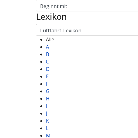
Lexikon
Alle
A
B
C
D
E
F
G
H
I
J
K
L
M