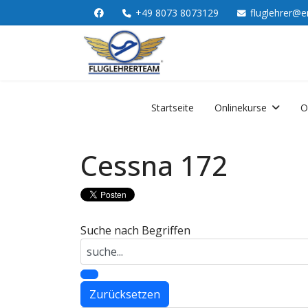
+49 8073 8073129
fluglehrer@e
Startseite
Onlinekurse
O
Cessna 172
Suche nach Begriffen